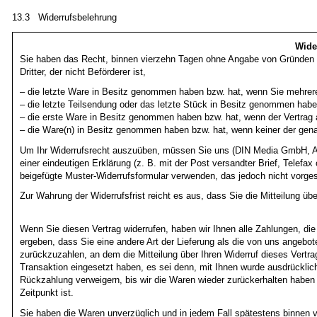
13.3 Widerrufsbelehrung
Wide
Sie haben das Recht, binnen vierzehn Tagen ohne Angabe von Gründen di
Dritter, der nicht Beförderer ist,
– die letzte Ware in Besitz genommen haben bzw. hat, wenn Sie mehrere 
– die letzte Teilsendung oder das letzte Stück in Besitz genommen habe
– die erste Ware in Besitz genommen haben bzw. hat, wenn der Vertrag a
– die Ware(n) in Besitz genommen haben bzw. hat, wenn keiner der genan
Um Ihr Widerrufsrecht auszuüben, müssen Sie uns (DIN Media GmbH, Am
einer eindeutigen Erklärung (z. B. mit der Post versandter Brief, Telefax
beigefügte Muster-Widerrufsformular verwenden, das jedoch nicht vorges
Zur Wahrung der Widerrufsfrist reicht es aus, dass Sie die Mitteilung üb
Wenn Sie diesen Vertrag widerrufen, haben wir Ihnen alle Zahlungen, die
ergeben, dass Sie eine andere Art der Lieferung als die von uns angebo
zurückzuzahlen, an dem die Mitteilung über Ihren Widerruf dieses Vertr
Transaktion eingesetzt haben, es sei denn, mit Ihnen wurde ausdrücklic
Rückzahlung verweigern, bis wir die Waren wieder zurückerhalten haben
Zeitpunkt ist.
Sie haben die Waren unverzüglich und in jedem Fall spätestens binnen 