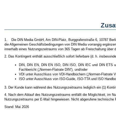
Zusa
1. Die DIN Media GmbH, Am DIN-Platz, Burggrafenstraße 6, 10787 Berlin 
die Allgemeinen Geschäftsbedingungen von DIN Media vorrangig ergänzen. 
innerhalb eines Nutzungszeitraums von 365 Tagen ab Freischaltung über d
2. Das Kontingent enthält ausschließlich sofort lieferbare (d. h. insbes
DIN, DIN EN, DIN EN ISO, DIN ISO, DIN IEC und DIN ETS unt
Fachbericht („Normen-Flatrate DIN“), und/oder
VDI unter Ausschluss von VDI-Handbüchern („Normen-Flatrate VD
ISO unter Ausschluss von ISO-Guide, ISO-TTA und ISO Handboo
3. Der Kunde kann während des Nutzungszeitraums lediglich ein (1) Konti
4. Nach dem Ablauf des Nutzungszeitraums entfällt die Möglichkeit, im 
Nutzungszeitraums per E-Mail hingewiesen. Nicht abgerufene technische 
Stand: Mai 2026