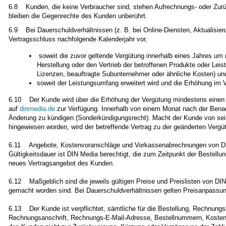
6.8 Kunden, die keine Verbraucher sind, stehen Aufrechnungs- oder Zurückb
bleiben die Gegenrechte des Kunden unberührt.
6.9 Bei Dauerschuldverhältnissen (z. B. bei Online-Diensten, Aktualisie
Vertragsschluss nachfolgende Kalenderjahr vor,
soweit die zuvor geltende Vergütung innerhalb eines Jahres um n
Herstellung oder den Vertrieb der betroffenen Produkte oder Leis
Lizenzen, beauftragte Subunternehmer oder ähnliche Kosten) un
soweit der Leistungsumfang erweitert wird und die Erhöhung im V
6.10 Der Kunde wird über die Erhöhung der Vergütung mindestens einen Mo
auf
dinmedia.de
zur Verfügung. Innerhalb von einem Monat nach der Benachr
Änderung zu kündigen (Sonderkündigungsrecht). Macht der Kunde von sein
hingewiesen worden, wird der betreffende Vertrag zu der geänderten Vergüt
6.11 Angebote, Kostenvoranschläge und Vorkassenabrechnungen von DIN 
Gültigkeitsdauer ist DIN Media berechtigt, die zum Zeitpunkt der Bestellu
neues Vertragsangebot des Kunden.
6.12 Maßgeblich sind die jeweils gültigen Preise und Preislisten von DIN
gemacht worden sind. Bei Dauerschuldverhältnissen gelten Preisanpassun
6.13 Der Kunde ist verpflichtet, sämtliche für die Bestellung, Rechnungss
Rechnungsanschrift, Rechnungs-E-Mail-Adresse, Bestellnummern, Kostenst