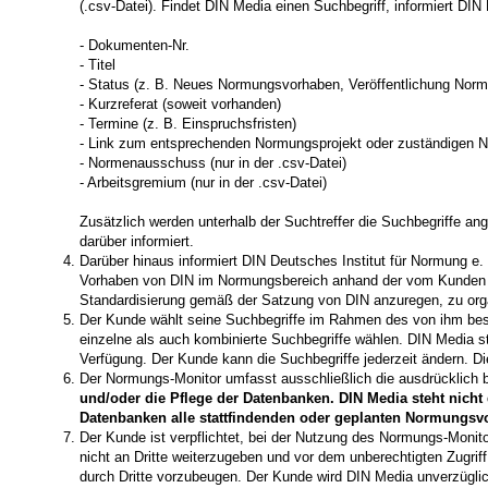
(.csv-Datei). Findet DIN Media einen Suchbegriff, informiert DI
- Dokumenten-Nr.
- Titel
- Status (z. B. Neues Normungsvorhaben, Veröffentlichung Norm
- Kurzreferat (soweit vorhanden)
- Termine (z. B. Einspruchsfristen)
- Link zum entsprechenden Normungsprojekt oder zuständigen
- Normenausschuss (nur in der .csv-Datei)
- Arbeitsgremium (nur in der .csv-Datei)
Zusätzlich werden unterhalb der Suchtreffer die Suchbegriffe ang
darüber informiert.
Darüber hinaus informiert DIN Deutsches Institut für Normung e
Vorhaben von DIN im Normungsbereich anhand der vom Kunden g
Standardisierung gemäß der Satzung von DIN anzuregen, zu orga
Der Kunde wählt seine Suchbegriffe im Rahmen des von ihm best
einzelne als auch kombinierte Suchbegriffe wählen. DIN Media s
Verfügung. Der Kunde kann die Suchbegriffe jederzeit ändern. 
Der Normungs-Monitor umfasst ausschließlich die ausdrücklich 
und/oder die Pflege der Datenbanken. DIN Media steht nicht
Datenbanken alle stattfindenden oder geplanten Normungsvor
Der Kunde ist verpflichtet, bei der Nutzung des Normungs-Moni
nicht an Dritte weiterzugeben und vor dem unberechtigten Zugrif
durch Dritte vorzubeugen. Der Kunde wird DIN Media unverzüglic