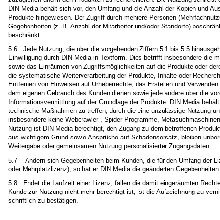
DIN Media behält sich vor, den Umfang und die Anzahl der Kopien und Aus
Produkte hingewiesen. Der Zugriff durch mehrere Personen (Mehrfachnutzung
Gegebenheiten (z. B. Anzahl der Mitarbeiter und/oder Standorte) beschränk
beschränkt.
5.6 Jede Nutzung, die über die vorgehenden Ziffern 5.1 bis 5.5 hinausgeh
Einwilligung durch DIN Media in Textform. Dies betrifft insbesondere die m
sowie das Einräumen von Zugriffsmöglichkeiten auf die Produkte oder dere
die systematische Weiterverarbeitung der Produkte, Inhalte oder Recherch
Entfernen von Hinweisen auf Urheberrechte, das Erstellen und Verwenden 
dem eigenen Gebrauch des Kunden dienen sowie jede andere über die vorg
Informationsvermittlung auf der Grundlage der Produkte. DIN Media behält
technische Maßnahmen zu treffen, durch die eine unzulässige Nutzung un
insbesondere keine Webcrawler-, Spider-Programme, Metasuchmaschinen ode
Nutzung ist DIN Media berechtigt, den Zugang zu dem betroffenen Produk
aus wichtigem Grund sowie Ansprüche auf Schadensersatz, bleiben unberühr
Weitergabe oder gemeinsamen Nutzung personalisierter Zugangsdaten.
5.7 Ändern sich Gegebenheiten beim Kunden, die für den Umfang der Lizen
oder Mehrplatzlizenz), so hat er DIN Media die geänderten Gegebenheiten 
5.8 Endet die Laufzeit einer Lizenz, fallen die damit eingeräumten Recht
Kunde zur Nutzung nicht mehr berechtigt ist, ist die Aufzeichnung zu ve
schriftlich zu bestätigen.