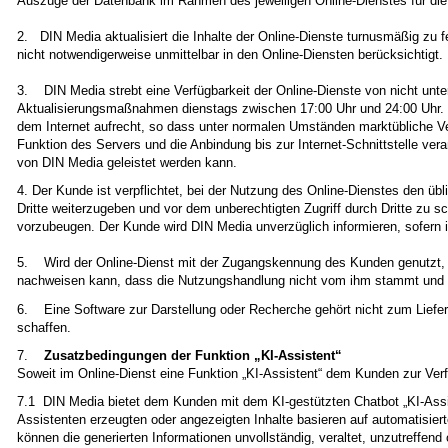
Auszüge der Datenbank im Rahmen des jeweiligen Online-Dienstes für die
2. DIN Media aktualisiert die Inhalte der Online-Dienste turnusmäßig zu 
nicht notwendigerweise unmittelbar in den Online-Diensten berücksichtigt. 
3. DIN Media strebt eine Verfügbarkeit der Online-Dienste von nicht unte
Aktualisierungsmaßnahmen dienstags zwischen 17:00 Uhr und 24:00 Uhr. W
dem Internet aufrecht, so dass unter normalen Umständen marktübliche V
Funktion des Servers und die Anbindung bis zur Internet-Schnittstelle ver
von DIN Media geleistet werden kann.
4. Der Kunde ist verpflichtet, bei der Nutzung des Online-Dienstes den ü
Dritte weiterzugeben und vor dem unberechtigten Zugriff durch Dritte zu s
vorzubeugen. Der Kunde wird DIN Media unverzüglich informieren, sofern 
5. Wird der Online-Dienst mit der Zugangskennung des Kunden genutzt,
nachweisen kann, dass die Nutzungshandlung nicht vom ihm stammt und er
6. Eine Software zur Darstellung oder Recherche gehört nicht zum Liefe
schaffen.
7.
Zusatzbedingungen der Funktion „KI-Assistent“
Soweit im Online-Dienst eine Funktion „KI-Assistent“ dem Kunden zur Verf
7.1 DIN Media bietet dem Kunden mit dem KI-gestützten Chatbot „KI-Assi
Assistenten erzeugten oder angezeigten Inhalte basieren auf automatisie
können die generierten Informationen unvollständig, veraltet, unzutreffen