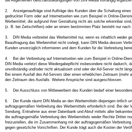
die Allgemeinen Geschäftsbedingungen von DIN Media vorrangig ergänzen
2. Anzeigenaufträge sind Aufträge des Kunden über die Schaltung eines W
gedruckter Form oder auf Internetseiten wie zum Beispiel in Online-Dienst
Werbemittel, die aufgrund ihrer Gestaltung nicht als solche erkennbar sin
(z. B. bei Zeitschriften) oder an einem bestimmten Platz besteht nur nach 
3. DIN Media verbreitet das Werbemittel nur, wenn es inhaltlich weder
Beauftragung das Werbemittel nicht vorlegt, kann DIN Media dessen Verb
Kunden unverzüglich informieren und dem Kunden für die Verbreitung berei
4. Bei der Verbreitung auf Internetseiten wie zum Beispiel in Online-Die
DIN Media verletzt diese Wiedergabepflicht insbesondere nicht dadurch, 
unvollständig und/oder nicht aktualisiert sind oder der Ad-Server nicht lä
Bei einem Ausfall des Ad-Servers über einen erheblichen Zeitraum (mehr a
den Zeitraum des Ausfalls. Weitere Ansprüche sind ausgeschlossen.
5. Der Ausschluss von Mitbewerbern des Kunden bedarf einer besonderen sc
6. Der Kunde räumt DIN Media an den Werbemitteln diejenigen örtlich unbe
auftragsgemäßen Verbreitung des Werbemittels erforderlich sind. Bei der 
Sendung, Entnahme aus einer Datenbank und Abruf mittels aller bekannte
die auftragsgemäße Verbreitung des Werbemittels weder Rechte Dritter noc
freizustellen, die im Zusammenhang mit der auftragsgemäßen Verbreitung
gegen gesetzliche Vorschriften. Der Kunde trägt auch die Kosten der Verö