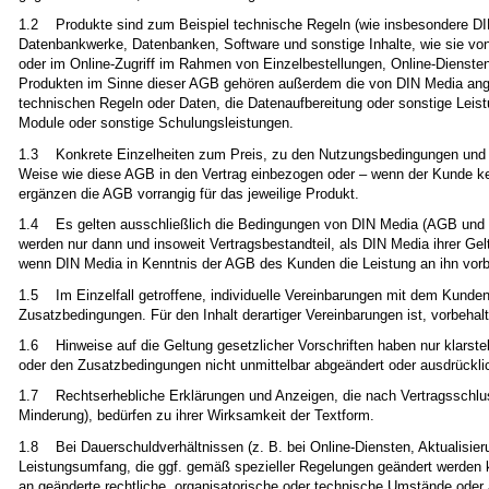
1.2 Produkte sind zum Beispiel technische Regeln (wie insbesondere DIN
Datenbankwerke, Datenbanken, Software und sonstige Inhalte, wie sie von
oder im Online-Zugriff im Rahmen von Einzelbestellungen, Online-Dienst
Produkten im Sinne dieser AGB gehören außerdem die von DIN Media ange
technischen Regeln oder Daten, die Datenaufbereitung oder sonstige Le
Module oder sonstige Schulungsleistungen.
1.3 Konkrete Einzelheiten zum Preis, zu den Nutzungsbedingungen und zu
Weise wie diese AGB in den Vertrag einbezogen oder – wenn der Kunde ke
ergänzen die AGB vorrangig für das jeweilige Produkt.
1.4 Es gelten ausschließlich die Bedingungen von DIN Media (AGB und
werden nur dann und insoweit Vertragsbestandteil, als DIN Media ihrer Gel
wenn DIN Media in Kenntnis der AGB des Kunden die Leistung an ihn vorbe
1.5 Im Einzelfall getroffene, individuelle Vereinbarungen mit dem Kund
Zusatzbedingungen. Für den Inhalt derartiger Vereinbarungen ist, vorbehal
1.6 Hinweise auf die Geltung gesetzlicher Vorschriften haben nur klarstel
oder den Zusatzbedingungen nicht unmittelbar abgeändert oder ausdrückl
1.7 Rechtserhebliche Erklärungen und Anzeigen, die nach Vertragsschlu
Minderung), bedürfen zu ihrer Wirksamkeit der Textform.
1.8 Bei Dauerschuldverhältnissen (z. B. bei Online-Diensten, Aktualisie
Leistungsumfang, die ggf. gemäß spezieller Regelungen geändert werden
an geänderte rechtliche, organisatorische oder technische Umstände oder 