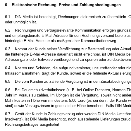
6 Elektronische Rechnung, Preise und Zahlungsbedingungen
6.1 DIN Media ist berechtigt, Rechnungen elektronisch zu übermitteln. G
oder unmöglich ist.
6.2 Rechnungen und vertragsrelevante Kommunikation erfolgen grundsätzlic
und empfangsbereite E-Mail-Adresse für den Rechnungsversand bereitzustell
hinterlegte E-Mail-Adresse als maßgeblicher Kommunikationsweg.
6.3 Kommt der Kunde seiner Verpflichtung zur Bereitstellung oder Aktuali
die hinterlegte E-Mail-Adresse dauerhaft nicht erreichbar, ist DIN Media b
Adresse ganz oder teilweise vorübergehend zu sperren oder zu deaktiviere
6.4 Kosten und Schäden, die aufgrund veralteter, unzutreffender oder ni
Inkassomaßnahmen, trägt der Kunde, soweit er die fehlende Aktualisierung
6.5 Die vom Kunden zu zahlende Vergütung ist in den Zusatzbedingungen fe
6.6 Bei Dauerschuldverhältnissen (z. B. bei Online-Diensten, Normen-Tic
Jahr im Voraus zu zahlen. Im Übrigen ist die Vergütung, soweit nicht and
Mahnkosten in Höhe von mindestens 5,00 Euro (es sei denn, der Kunde we
sind) sowie Verzugszinsen in gesetzlicher Höhe berechnet. Falls DIN Med
6.7 Gerät der Kunde in Zahlungsverzug oder werden DIN Media Umstände b
Insolvenz), ist DIN Media berechtigt, noch ausstehende Lieferungen zurüc
Rechnungsbetrages ausgeliefert.