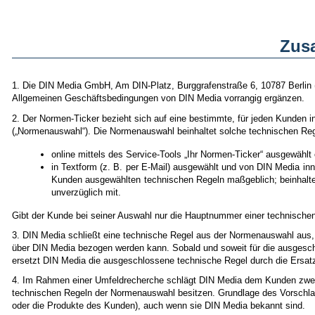
Zus
1. Die DIN Media GmbH, Am DIN-Platz, Burggrafenstraße 6, 10787 Berlin (
Allgemeinen Geschäftsbedingungen von DIN Media vorrangig ergänzen.
2. Der Normen-Ticker bezieht sich auf eine bestimmte, für jeden Kunden 
(„Normenauswahl“). Die Normenauswahl beinhaltet solche technischen Re
online mittels des Service-Tools „Ihr Normen-Ticker“ ausgewählt
in Textform (z. B. per E-Mail) ausgewählt und von DIN Media in
Kunden ausgewählten technischen Regeln maßgeblich; beinhaltet
unverzüglich mit.
Gibt der Kunde bei seiner Auswahl nur die Hauptnummer einer technischen
3. DIN Media schließt eine technische Regel aus der Normenauswahl aus, 
über DIN Media bezogen werden kann. Sobald und soweit für die ausgesch
ersetzt DIN Media die ausgeschlossene technische Regel durch die Ersat
4. Im Rahmen einer Umfeldrecherche schlägt DIN Media dem Kunden zweim
technischen Regeln der Normenauswahl besitzen. Grundlage des Vorschlag
oder die Produkte des Kunden), auch wenn sie DIN Media bekannt sind.