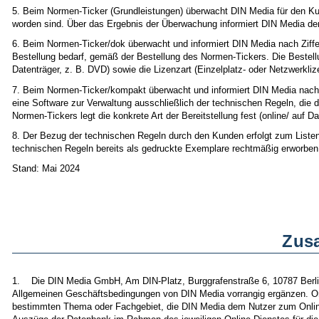
5. Beim Normen-Ticker (Grundleistungen) überwacht DIN Media für den 
worden sind. Über das Ergebnis der Überwachung informiert DIN Media de
6. Beim Normen-Ticker/dok überwacht und informiert DIN Media nach Ziffer
Bestellung bedarf, gemäß der Bestellung des Normen-Tickers. Die Bestellu
Datenträger, z. B. DVD) sowie die Lizenzart (Einzelplatz- oder Netzwerkli
7. Beim Normen-Ticker/kompakt überwacht und informiert DIN Media nach Z
eine Software zur Verwaltung ausschließlich der technischen Regeln, die de
Normen-Tickers legt die konkrete Art der Bereitstellung fest (online/ auf D
8. Der Bezug der technischen Regeln durch den Kunden erfolgt zum Listenpr
technischen Regeln bereits als gedruckte Exemplare rechtmäßig erworben h
Stand: Mai 2024
Zusa
1. Die DIN Media GmbH, Am DIN-Platz, Burggrafenstraße 6, 10787 Berlin 
Allgemeinen Geschäftsbedingungen von DIN Media vorrangig ergänzen. O
bestimmten Thema oder Fachgebiet, die DIN Media dem Nutzer zum Online-Z