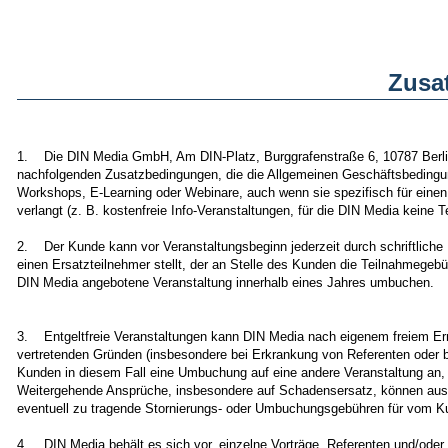
Zusa
1. Die DIN Media GmbH, Am DIN-Platz, Burggrafenstraße 6, 10787 Berlin
nachfolgenden Zusatzbedingungen, die die Allgemeinen Geschäftsbedingu
Workshops, E-Learning oder Webinare, auch wenn sie spezifisch für einen 
verlangt (z. B. kostenfreie Info-Veranstaltungen, für die DIN Media keine 
2. Der Kunde kann vor Veranstaltungsbeginn jederzeit durch schriftliche E
einen Ersatzteilnehmer stellt, der an Stelle des Kunden die Teilnahmege
DIN Media angebotene Veranstaltung innerhalb eines Jahres umbuchen.
3. Entgeltfreie Veranstaltungen kann DIN Media nach eigenem freiem Erm
vertretenden Gründen (insbesondere bei Erkrankung von Referenten oder 
Kunden in diesem Fall eine Umbuchung auf eine andere Veranstaltung an,
Weitergehende Ansprüche, insbesondere auf Schadensersatz, können aus 
eventuell zu tragende Stornierungs- oder Umbuchungsgebühren für vom Ku
4. DIN Media behält es sich vor, einzelne Vorträge, Referenten und/oder 