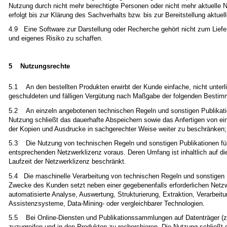
Nutzung durch nicht mehr berechtigte Personen oder nicht mehr aktuelle N
erfolgt bis zur Klärung des Sachverhalts bzw. bis zur Bereitstellung aktue
4.9 Eine Software zur Darstellung oder Recherche gehört nicht zum Liefe
und eigenes Risiko zu schaffen.
5 Nutzungsrechte
5.1 An den bestellten Produkten erwirbt der Kunde einfache, nicht unterl
geschuldeten und fälligen Vergütung nach Maßgabe der folgenden Besti
5.2 An einzeln angebotenen technischen Regeln und sonstigen Publikation
Nutzung schließt das dauerhafte Abspeichern sowie das Anfertigen von ei
der Kopien und Ausdrucke in sachgerechter Weise weiter zu beschränken; a
5.3 Die Nutzung von technischen Regeln und sonstigen Publikationen für 
entsprechenden Netzwerklizenz voraus. Deren Umfang ist inhaltlich auf die
Laufzeit der Netzwerklizenz beschränkt.
5.4 Die maschinelle Verarbeitung von technischen Regeln und sonstigen Pub
Zwecke des Kunden setzt neben einer gegebenenfalls erforderlichen Netzwe
automatisierte Analyse, Auswertung, Strukturierung, Extraktion, Verarbeit
Assistenzsysteme, Data-Mining- oder vergleichbarer Technologien.
5.5 Bei Online-Diensten und Publikationssammlungen auf Datenträger (z. 
zuzugreifen und in den Produkten zu recherchieren. Die Nutzung schließt