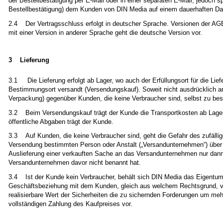
der Bestellbestätigung per E-Mail oder in einer separaten E-Mail, jedoch
Bestellbestätigung) dem Kunden von DIN Media auf einem dauerhaften Dat
2.4 Der Vertragsschluss erfolgt in deutscher Sprache. Versionen der AG
mit einer Version in anderer Sprache geht die deutsche Version vor.
3 Lieferung
3.1 Die Lieferung erfolgt ab Lager, wo auch der Erfüllungsort für die Lie
Bestimmungsort versandt (Versendungskauf). Soweit nicht ausdrücklich an
Verpackung) gegenüber Kunden, die keine Verbraucher sind, selbst zu be
3.2 Beim Versendungskauf trägt der Kunde die Transportkosten ab Lager
öffentliche Abgaben trägt der Kunde.
3.3 Auf Kunden, die keine Verbraucher sind, geht die Gefahr des zufällig
Versendung bestimmten Person oder Anstalt („Versandunternehmen“) über (
Auslieferung einer verkauften Sache an das Versandunternehmen nur dan
Versandunternehmen davor nicht benannt hat.
3.4 Ist der Kunde kein Verbraucher, behält sich DIN Media das Eigentum
Geschäftsbeziehung mit dem Kunden, gleich aus welchem Rechtsgrund, vor
realisierbare Wert der Sicherheiten die zu sichernden Forderungen um me
vollständigen Zahlung des Kaufpreises vor.